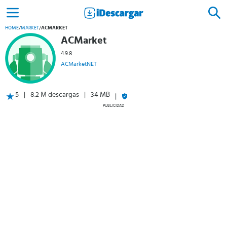
HOME
/
MARKET
/
ACMARKET
ACMarket
4.9.8
ACMarketNET
5
8.2 M descargas
34 MB
PUBLICIDAD