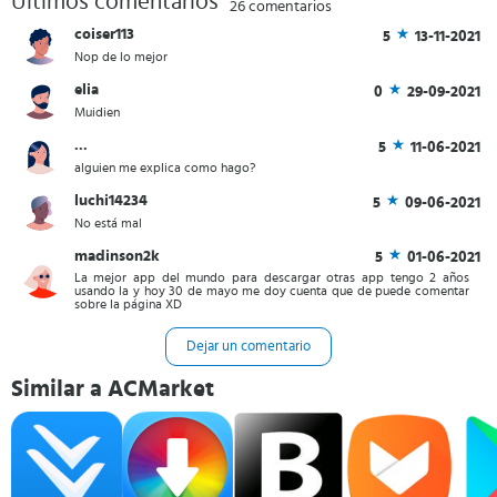
Últimos comentarios
26 comentarios
coiser113
5
13-11-2021
Nop de lo mejor
elia
0
29-09-2021
Muidien
...
5
11-06-2021
alguien me explica como hago?
luchi14234
5
09-06-2021
No está mal
madinson2k
5
01-06-2021
La mejor app del mundo para descargar otras app tengo 2 años
usando la y hoy 30 de mayo me doy cuenta que de puede comentar
sobre la página XD
Dejar un comentario
Similar a ACMarket