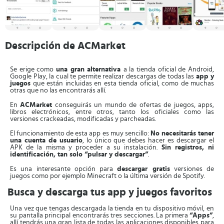
Descripción de ACMarket
Se erige como
una gran alternativa
a la tienda oficial de Android,
Google Play, la cual te permite realizar descargas de todas las
app y
juegos
que están incluidas en esta tienda oficial, como de muchas
otras que no las encontrarás allí.
En
ACMarket
conseguirás un mundo de ofertas de juegos, apps,
libros electrónicos, entre otros, tanto los oficiales como las
versiones crackeadas, modificadas y parcheadas.
El funcionamiento de esta app es muy sencillo:
No necesitarás tener
una cuenta de usuario
, lo único que debes hacer es descargar el
APK de la misma y proceder a su instalación.
Sin registros, ni
identificación, tan solo “pulsar y descargar”
.
Es una interesante opción para
descargar gratis
versiones de
juegos como por ejemplo Minecraft o la última versión de Spotify.
Busca y descarga tus app y juegos favoritos
Una vez que tengas descargada la tienda en tu dispositivo móvil, en
su pantalla principal encontrarás tres secciones. La primera
“Apps”
,
allí tendrás una gran lista de todas las aplicaciones disponibles para