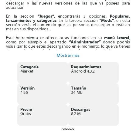
descargar y las nuevas versiones de las que ya posees para
actualizar.
En la sección
“Juegos”
, encontrarás 3 opciones:
Populares,
lanzamientos y categorías
. En la tercera sección
“Mods”
, en esta
sección verás el contenido que las personas descargan o instalan
más en sus dispositivos.
Esta herramienta te ofrece otras funciones en su
menú lateral
,
como por ejemplo el apartado
“Administrador”
donde podrás
visualizar lo que estés descargando en el momento, lo que ya tienes
descargado, las actualizaciones, donde encontrarás las nuevas
versiones de tus app y juegos.
Mostrar más
En el apartado
“Ajustes”
podrás
instalar automáticamente
Categoría
Requerimientos
cualquier aplicación y juego que descarguemos de la tienda.
Market
Android 4.3.2
También podrás
escoger el directorio de descarga
, si se guardará
directamente en el dispositivo o en una memoria SD.
Puedes disponer en el menú lateral de otra función:
“Traductor”
el
Versión
Tamaño
cual podrá ser necesario si una aplicación está en ingles o su
4.9.8
34 MB
contenido; lo podrás traducir de manera automática con esta
opción.
ACMarket
es una tienda muy completa, que te ofrece una
Precio
Descargas
diversidad de contenido bien organizado y actualizado.
Gratis
8.2 M
Características interesantes de ACMarket
PUBLICIDAD
Como alternativa a Google Play, esta tienda tiene muchas y muy
interesantes características como las que se mencionan a